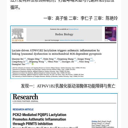
循环。
一审：高子愉 二审：李仁子 三审：陈艳玲
发现一：ATP6V1B2乳酸化驱动溶酶体功能障碍与焦亡