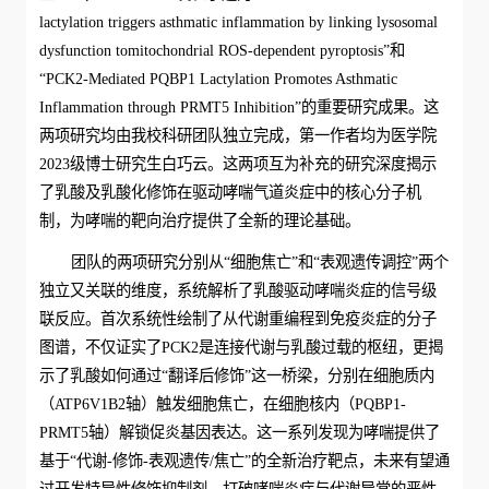
lactylation triggers asthmatic inflammation by linking lysosomal
dysfunction tomitochondrial ROS-dependent pyroptosis”和
“PCK2-Mediated PQBP1 Lactylation Promotes Asthmatic
Inflammation through PRMT5 Inhibition”的重要研究成果。这
两项研究均由我校科研团队独立完成，第一作者均为医学院
2023级博士研究生白巧云。这两项互为补充的研究深度揭示
了乳酸及乳酸化修饰在驱动哮喘气道炎症中的核心分子机
制，为哮喘的靶向治疗提供了全新的理论基础。
团队的两项研究分别从“细胞焦亡”和“表观遗传调控”两个
独立又关联的维度，系统解析了乳酸驱动哮喘炎症的信号级
联反应。首次系统性绘制了从代谢重编程到免疫炎症的分子
图谱，不仅证实了PCK2是连接代谢与乳酸过载的枢纽，更揭
示了乳酸如何通过“翻译后修饰”这一桥梁，分别在细胞质内
（ATP6V1B2轴）触发细胞焦亡，在细胞核内（PQBP1-
PRMT5轴）解锁促炎基因表达。这一系列发现为哮喘提供了
基于“代谢-修饰-表观遗传/焦亡”的全新治疗靶点，未来有望通
过开发特异性修饰抑制剂，打破哮喘炎症与代谢异常的恶性