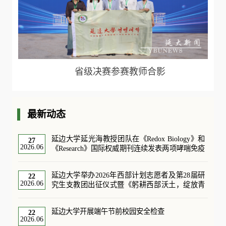
省级决赛参赛教师合影
最新动态
延边大学延光海教授团队在《Redox Biology》和
27
2026.06
《Research》国际权威期刊连续发表两项哮喘免疫
代谢机制研究成果
延边大学举办2026年西部计划志愿者及第28届研
22
2026.06
究生支教团出征仪式暨《躬耕西部沃土，绽放青
春芳华》专题思政课
延边大学开展端午节前校园安全检查
22
2026.06