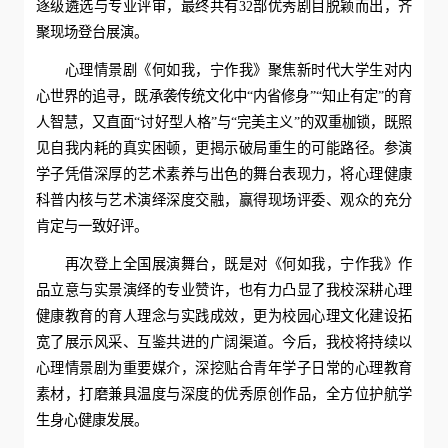
逐级遴选与专业评审，最终共有32部优秀剧目脱颖而出，齐
聚现场登台展演。
心理情景剧《何如我，宁作我》聚焦新时代大学生对内
心世界的追寻，既承袭传统文化中“内省修身”“知止有定”的育
人智慧，又直面“讨好型人格”与“完美主义”的双重枷锁，既照
见自我内耗的真实困顿，更揭示破局重生的可能路径。参演
学子凭借深厚的艺术素养与出色的舞台表现力，将心理健康
科普内核与艺术演绎深度交融，赢得现场评委、观众的充分
肯定与一致好评。
再次登上全国展演舞台，既是对《何如我，宁作我》作
品立意与实景演绎的专业赞许，也有力凸显了我校深耕心理
健康教育的育人理念与实践成效，更为校园心理文化建设拓
宽了展示风采、互鉴共进的广阔渠道。今后，我校将持续以
心理情景剧为重要媒介，深挖贴合青年学子日常的心理教育
素材，打磨兼具温度与深度的优秀原创作品，全方位护航学
生身心健康发展。