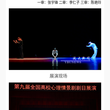
一审：张宇锋 二审：李仁子 三审：陈艳玲
展演现场