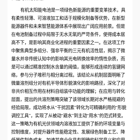
有机太阳能电池是一项绿色新能源的重要变革技术，具
有柔性轻薄、可溶液加工和适于规模化制备等优势，在新型
能源器件和未来智慧能源体系中展现出广阔应用前景。但是
在电池制备过程中局限于无水无氧的严苛条件，使得成本居
高不下，是影响其商业化进程的重要因素之一。在这项工作
中聚焦典型多组分、强非平衡的三元有机活性层，揭示了微
量水并非传统认知中的影响其光电转换效率的惰性杂质，而
是可以通过精准控制水含量的阈值，能够形成连续的氢键网
络，参与分子堆积与相分离过程。该结论从机制层面明晰了
微量溶剂组分对有机半导体形貌演化的影响路径，深化了对
非共价相互作用在材料自组装中功能的理解；在应用与转化
层面，提出的共溶剂策略突破了该领域长期对水严格规避的
经验局限，成功将水从“干扰因素”转化为可精确利用的“形貌
调控工具”，实现了从被动“避水”到主动“用水”的范式转变。
这一策略为有机光伏领域内溶液加工提供了新的环境变量与
控制维度，对提升器件性能稳定性、发展绿色制备工艺、降
低器件制备成本、加速其商业化具有明确的科学意义和应用